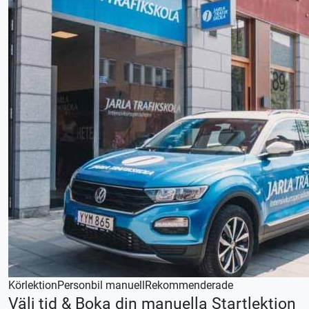
vanliga körlektioner.
Denna körlektion utförs med en automat växlad bil,
körkortstillstånd krävs.
Vid önskemål om betalning via faktura, vänligen kontakta
trafikskolan så hjälper vi er.
Körlektion
Personbil manuell
Rekommenderade
Välj tid & Boka din manuella Startlektion