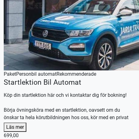
Paket
Personbil automat
Rekommenderade
Startlektion Bil Automat
Köp din startlektion här och vi kontaktar dig för bokning!
Börja övningsköra med en startlektion, oavsett om du
önskar ta hela körutbildningen hos oss, kör med en privat
handledare eller en kombination av båda.
Läs mer
Efter lektionen skräddarsyr vi en plan efter dina
699,00