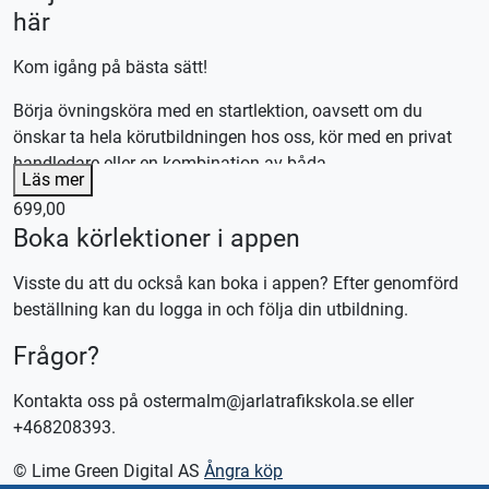
här
Kom igång på bästa sätt!
Börja övningsköra med en startlektion, oavsett om du
önskar ta hela körutbildningen hos oss, kör med en privat
handledare eller en kombination av båda.
Läs mer
Efter lektionen skräddarsyr vi en plan efter dina
699,00
förutsättningar och önskemål.
Boka körlektioner i appen
Våra körlektioner är 70 minuter, utebliven närvaro debiteras.
Visste du att du också kan boka i appen? Efter genomförd
En startlektion kan endast nyttjas en gång och ersätter inte
beställning kan du logga in och följa din utbildning.
vanliga körlektioner.
Denna körlektion utförs med en manuellt växlad bil,
Frågor?
körkortstillstånd krävs.
Kontakta oss på ostermalm@jarlatrafikskola.se eller
Vid önskemål om betalning via faktura, vänligen kontakta
+468208393.
trafikskolan så hjälper vi er.
© Lime Green Digital AS
Ångra köp