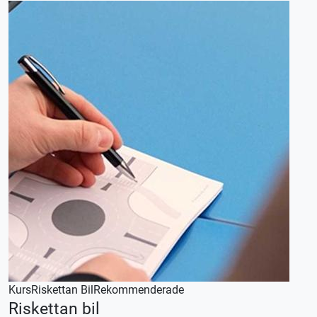
förutsättningar och önskemål.
Våra körlektioner är 70 minuter, utebliven närvaro debiteras.
En startlektion kan endast nyttjas en gång och ersätter inte
vanliga körlektioner.
Denna körlektion utförs med en automat växlad bil,
körkortstillstånd krävs.
Kontakta oss för bokning eller logga in på appen TABS Elev
alternativt tctabs.se.
Vid önskemål om betalning via faktura, vänligen kontakta
trafikskolan så hjälper vi er.
Kurs
Riskettan Bil
Rekommenderade
Riskettan bil