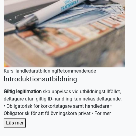
Kurs
Handledarutbildning
Rekommenderade
Introduktionsutbildning
Giltig legitimation
ska uppvisas vid utbildningstillfället,
deltagare utan giltig ID-handling kan nekas deltagande.
• Obligatorisk för körkortstagare samt handledare •
Obligatorisk för att få övningsköra privat • För mer
information besök Transportstyrelsen.se / körkort /
Läs mer
Handledare.
Avbokning sker kostnadsfritt fram till 7 dagar innan