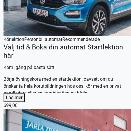
Körlektion
Personbil automat
Rekommenderade
Välj tid & Boka din automat Startlektion
här
Kom igång på bästa sätt!
Börja övningsköra med en startlektion, oavsett om du
önskar ta hela körutbildningen hos oss, kör med en privat
handledare eller en kombination av båda.
Läs mer
Efter lektionen skräddarsyr vi en plan efter dina
699,00
förutsättningar och önskemål.
Våra körlektioner är 70 minuter, utebliven närvaro debiteras.
En startlektion kan endast nyttjas en gång och ersätter inte