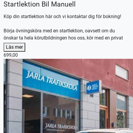
Startlektion Bil Manuell
Köp din startlektion här och vi kontaktar dig för bokning!
Börja övningsköra med en startlektion, oavsett om du
önskar ta hela körutbildningen hos oss, kör med en privat
handledare eller en kombination av båda.
Läs mer
Efter lektionen skräddarsyr vi en plan efter dina
699,00
förutsättningar och önskemål.
Våra körlektioner är 70 minuter, utebliven närvaro debiteras.
En startlektion kan endast nyttjas en gång och ersätter inte
vanliga körlektioner.
Denna körlektion utförs med en manuellt växlad bil,
körkortstillstånd krävs.
Kontakta oss för bokning eller logga in på appen
Elevcentralen alternativt stroptima.se.