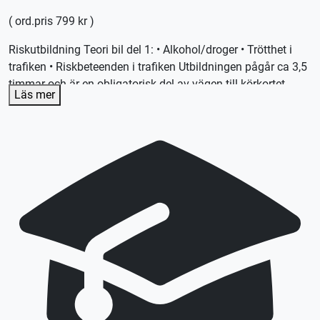
( ord.pris 799 kr )
Riskutbildning Teori bil del 1: • Alkohol/droger • Trötthet i
trafiken • Riskbeteenden i trafiken Utbildningen pågår ca 3,5
timmar och är en obligatorisk del av vägen till körkortet.
Läs mer
Avbokning sker kostnadsfritt fram till 7 dagar innan
kursstart. Medtag giltig legitimation till utbildningstillfället.
FINNER DU INTE EN TID SOM PASSAR DIG HÄR, VÄNLIGEN
SE VÅRA ANDRA SKOLORS TILLGÄNGLIGA TIDER.